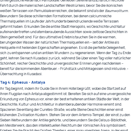
unvergessliche Reise nach Pamukkale. Genießen Sie eine landschaftlich reizvolle
Fahrt durch die malerischen Landschaften Westtürkeis, bevor Sie die ikonischen
weißen Terrassen von Pamukkale erreichen, die bekannt sind als der
Baumwollturm
.
Bewundern Sie diese schillernden Formationen, bei denen calciumreiche
Thermalquellen im Laufe der Jahrhunderte beeindruckende weiße Terrassen
geformt haben. Erkunden Sie die antike Stadt Hierapolis, wo Geschichte und Natur
aufeinandertreffen und atemberaubende Aussichten sowie zeitlose Geschichten in
Stein gemeißelt sind. Für das ultimative Erlebnis tauchen Sie in die warmen,
beruhigenden Wasser der natürlichen Thermalquellen ein – seit der Antike als
Heilquelle mit heilenden Eigenschaften angesehen. Es ist die perfekte Gelegenheit,
sich zu entspannen und an antiken Wundern zu regenerieren. Wenn der Tag zu Ende
geht, kehren Sie nach Kusadasi zurück, während Sie über einen Tag voller natürlicher
Schönheit, reicher Geschichte und unvergesslicher Erinnerungen nachdenken –
bereit für die kommenden Abenteuer. - Frühstück und Mittagessen sind inklusive. -
Übernachtung in Kusadasi.
Tag 4: Ephesus - Antalya
Ihr Tag beginnt, indem Ihr Guide Sie in Ihrem Hotel begrüßt, wobei die Startzeit auf
Ihren Flugplan nach Antalya abgestimmt ist. Bereiten Sie sich auf eine unvergessliche
Erkundung von Ephesus vor, einer der best erhaltenen antiken Städte der Welt, in der
Geschichte, Kultur und Architektur in atemberaubender Harmonie vereint sind.
Spazieren Sie entlang der Curetes-Straße, wo alte Steine Geschichten einer einst
blühenden Zivilisation flüstern. Stehen Sie vor dem Artemis-Tempel, der einst zu den
Sieben Weltwundern der Antike gehörte, und bewundern Sie die Celsus-Bibliothek,
ein Meisterwerk, das den intellektuellen Reichtum der römischen Ära symbolisiert.
Erleben Sie die Pracht des Großen Theaters, einer monumentalen Arena, in der einst