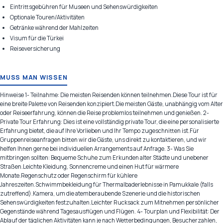
Eintrittsgebühren für Museen und Sehenswürdigkeiten
Optionale Touren/Aktivitäten
Getränke während der Mahlzeiten
Visum für die Türkei
Reiseversicherung
MUSS MAN WISSEN
Hinweise 1- Teilnahme: Die meisten Reisenden können teilnehmen.Diese Tour ist für
eine breite Palette von Reisenden konzipiert.Die meisten Gäste, unabhängig vom Alter
oder Reiseerfahrung, können die Reise problemlos teilnehmen und genießen. 2-
Private Tour Erfahrung: Dies ist eine vollständig private Tour, die eine personalisierte
Erfahrung bietet, die auf Ihre Vorlieben und Ihr Tempo zugeschnitten ist.Für
Gruppenreiseanfragen bitten wir die Gäste, uns direkt zu kontaktieren, und wir
helfen Ihnen gerne bei individuellen Arrangements auf Anfrage. 3- Was Sie
mitbringen sollten: Bequeme Schuhe zum Erkunden alter Städte und unebener
Straßen.Leichte Kleidung, Sonnencreme und einen Hut für wärmere
Monate.Regenschutz oder Regenschirm für kühlere
Jahreszeiten.Schwimmbekleidung für Thermalbaderlebnisse in Pamukkale (falls
zutreffend).Kamera, um die atemberaubende Szenerie und die historischen
Sehenswürdigkeiten festzuhalten.Leichter Rucksack zum Mitnehmen persönlicher
Gegenstände während Tagesausflügen und Flügen. 4- Tourplan und Flexibilität: Der
Ablauf der täglichen Aktivitäten kann je nach Wetterbedingungen, Besucherzahlen,