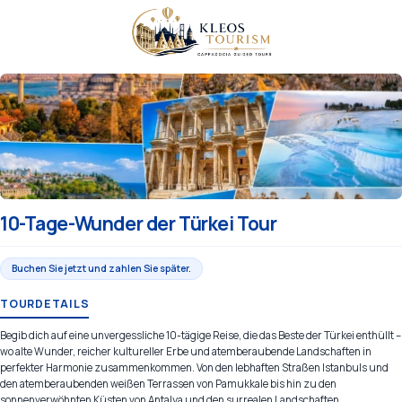
10-Tage-Wunder der Türkei Tour
Buchen Sie jetzt und zahlen Sie später.
TOURDETAILS
Begib dich auf eine unvergessliche 10-tägige Reise, die das Beste der Türkei enthüllt –
wo alte Wunder, reicher kultureller Erbe und atemberaubende Landschaften in
perfekter Harmonie zusammenkommen. Von den lebhaften Straßen Istanbuls und
den atemberaubenden weißen Terrassen von Pamukkale bis hin zu den
sonnenverwöhnten Küsten von Antalya und den surrealen Landschaften