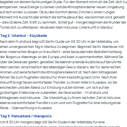
begleitet von deinem fachkundigen Guide. Für den Moment nimm dir die Zeit, dich zu
entspannen, neue Energie zu tanken und die Atmosphäre deiner neuen Umgebung
auf dich wirken zu lassen. Ob du den Komfort deines Zimmers, einen ruhigen
Moment mit Aussicht oder einfach die Vorfreude auf das, was kommen wird, genießt
– dies ist deine Zeit, Kraft zu sammeln. Schlaf gut – morgen beginnen die Wunder der
Türkei sich zu offenbaren. Heute kein Mahl inklusive. Unterkunft in Istanbul.
Tag 2: Istanbul - Küçükada
Nach dem Frühstück begrüßt Sie Ihr Guide um 08:30 Uhr in der Hotellobby, um
einen unvergesslichen Tag in Istanbul zu beginnen. Beginnen Sie Ihr Abenteuer mit
einer malerischen Bosporus-Kreuzfahrt – einer bezaubernden Bootsfahrt entlang
der Bosporus-Meerenge, an der Europa und Asien zusammentreffen. Während Sie
über die Gewässer gleiten, genießen Sie beeindruckende Ausblicke auf berühmte
Wahrzeichen, einschließlich des lebendigen Gewürzbasars, der für seine reichen
Aromen und seine farbenfrohe Atmosphäre bekannt ist. Nach dem Mittagessen
fahren Sie zum Flughafen Istanbul für Ihren Inlandsflug nach Izmir. Nach Ihrer
Ankunft bringt Sie ein komfortabler Transfer zu Ihrem Hotel in Kusadasi, wo Sie
einchecken und den Abend zur Erholung nutzen können, um sich auf die
großartigen Erlebnisse vorzubereiten, die Sie erwarten. - Frühstück und
Mittagessen sind inklusive. - Der Inlandsflug zu Ihrem nächsten Ziel ist inklusive,
ebenso wie komfortable Transfers zum und vom Flughafen für eine reibungslose
Reise. - Übernachtung in Kusadasi.
Tag 3: Pamukkale / Hierapolis
Um 8:30 Uhr morgens begrüßt Sie Ihr Guide in der Hotellobby für eine