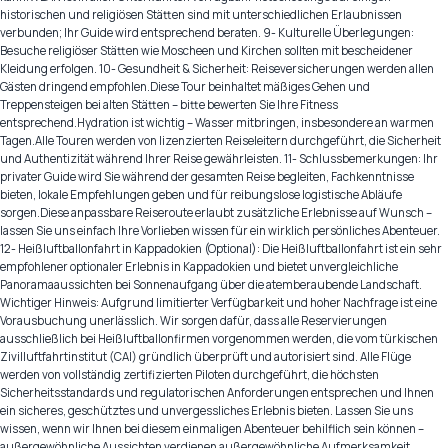
historischen und religiösen Stätten sind mit unterschiedlichen Erlaubnissen
verbunden; Ihr Guide wird entsprechend beraten. 9- Kulturelle Überlegungen:
Besuche religiöser Stätten wie Moscheen und Kirchen sollten mit bescheidener
Kleidung erfolgen. 10- Gesundheit & Sicherheit: Reiseversicherungen werden allen
Gästen dringend empfohlen.Diese Tour beinhaltet mäßiges Gehen und
Treppensteigen bei alten Stätten – bitte bewerten Sie Ihre Fitness
entsprechend.Hydration ist wichtig – Wasser mitbringen, insbesondere an warmen
Tagen.Alle Touren werden von lizenzierten Reiseleitern durchgeführt, die Sicherheit
und Authentizität während Ihrer Reise gewährleisten. 11- Schlussbemerkungen: Ihr
privater Guide wird Sie während der gesamten Reise begleiten, Fachkenntnisse
bieten, lokale Empfehlungen geben und für reibungslose logistische Abläufe
sorgen.Diese anpassbare Reiseroute erlaubt zusätzliche Erlebnisse auf Wunsch –
lassen Sie uns einfach Ihre Vorlieben wissen für ein wirklich persönliches Abenteuer.
12- Heißluftballonfahrt in Kappadokien (Optional): Die Heißluftballonfahrt ist ein sehr
empfohlener optionaler Erlebnis in Kappadokien und bietet unvergleichliche
Panoramaaussichten bei Sonnenaufgang über die atemberaubende Landschaft.
Wichtiger Hinweis: Aufgrund limitierter Verfügbarkeit und hoher Nachfrage ist eine
Vorausbuchung unerlässlich. Wir sorgen dafür, dass alle Reservierungen
ausschließlich bei Heißluftballonfirmen vorgenommen werden, die vom türkischen
Zivilluftfahrtinstitut (CAI) gründlich überprüft und autorisiert sind. Alle Flüge
werden von vollständig zertifizierten Piloten durchgeführt, die höchsten
Sicherheitsstandards und regulatorischen Anforderungen entsprechen und Ihnen
ein sicheres, geschütztes und unvergessliches Erlebnis bieten. Lassen Sie uns
wissen, wenn wir Ihnen bei diesem einmaligen Abenteuer behilflich sein können –
außergewöhnliche Aussichten verdienen außergewöhnliche Aufmerksamkeit.