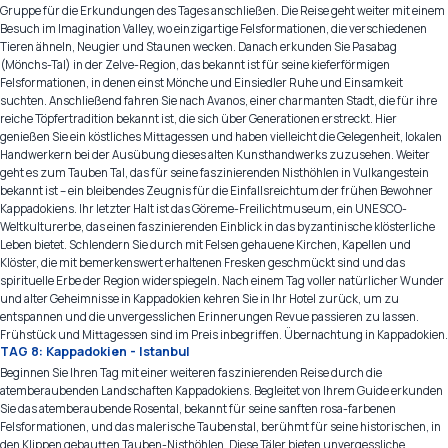
Gruppe für die Erkundungen des Tages anschließen. Die Reise geht weiter mit einem
Besuch im Imagination Valley, wo einzigartige Felsformationen, die verschiedenen
Tieren ähneln, Neugier und Staunen wecken. Danach erkunden Sie Pasabag
(Mönchs-Tal) in der Zelve-Region, das bekannt ist für seine kieferförmigen
Felsformationen, in denen einst Mönche und Einsiedler Ruhe und Einsamkeit
suchten. Anschließend fahren Sie nach Avanos, einer charmanten Stadt, die für ihre
reiche Töpfertradition bekannt ist, die sich über Generationen erstreckt. Hier
genießen Sie ein köstliches Mittagessen und haben vielleicht die Gelegenheit, lokalen
Handwerkern bei der Ausübung dieses alten Kunsthandwerks zuzusehen. Weiter
geht es zum Tauben Tal, das für seine faszinierenden Nisthöhlen in Vulkangestein
bekannt ist – ein bleibendes Zeugnis für die Einfallsreichtum der frühen Bewohner
Kappadokiens. Ihr letzter Halt ist das Göreme-Freilichtmuseum, ein UNESCO-
Weltkulturerbe, das einen faszinierenden Einblick in das byzantinische klösterliche
Leben bietet. Schlendern Sie durch mit Felsen gehauene Kirchen, Kapellen und
Klöster, die mit bemerkenswert erhaltenen Fresken geschmückt sind und das
spirituelle Erbe der Region widerspiegeln. Nach einem Tag voller natürlicher Wunder
und alter Geheimnisse in Kappadokien kehren Sie in Ihr Hotel zurück, um zu
entspannen und die unvergesslichen Erinnerungen Revue passieren zu lassen.
Frühstück und Mittagessen sind im Preis inbegriffen. Übernachtung in Kappadokien.
TAG 8: Kappadokien - Istanbul
Beginnen Sie Ihren Tag mit einer weiteren faszinierenden Reise durch die
atemberaubenden Landschaften Kappadokiens. Begleitet von Ihrem Guide erkunden
Sie das atemberaubende Rosental, bekannt für seine sanften rosa-farbenen
Felsformationen, und das malerische Taubenstal, berühmt für seine historischen, in
den Klippen gebautten Tauben-Nisthöhlen. Diese Täler bieten unvergessliche