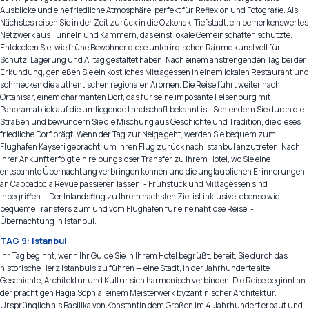
Ausblicke und eine friedliche Atmosphäre, perfekt für Reflexion und Fotografie. Als
Nächstes reisen Sie in der Zeit zurück in die Ozkonak-Tiefstadt, ein bemerkenswertes
Netzwerk aus Tunneln und Kammern, das einst lokale Gemeinschaften schützte.
Entdecken Sie, wie frühe Bewohner diese unterirdischen Räume kunstvoll für
Schutz, Lagerung und Alltag gestaltet haben. Nach einem anstrengenden Tag bei der
Erkundung, genießen Sie ein köstliches Mittagessen in einem lokalen Restaurant und
schmecken die authentischen regionalen Aromen. Die Reise führt weiter nach
Ortahisar, einem charmanten Dorf, das für seine imposante Felsenburg mit
Panoramablick auf die umliegende Landschaft bekannt ist. Schlendern Sie durch die
Straßen und bewundern Sie die Mischung aus Geschichte und Tradition, die dieses
friedliche Dorf prägt. Wenn der Tag zur Neige geht, werden Sie bequem zum
Flughafen Kayseri gebracht, um Ihren Flug zurück nach Istanbul anzutreten. Nach
Ihrer Ankunft erfolgt ein reibungsloser Transfer zu Ihrem Hotel, wo Sie eine
entspannte Übernachtung verbringen können und die unglaublichen Erinnerungen
an Cappadocia Revue passieren lassen. - Frühstück und Mittagessen sind
inbegriffen. - Der Inlandsflug zu Ihrem nächsten Ziel ist inklusive, ebenso wie
bequeme Transfers zum und vom Flughafen für eine nahtlose Reise. -
Übernachtung in Istanbul.
TAG 9: Istanbul
Ihr Tag beginnt, wenn Ihr Guide Sie in Ihrem Hotel begrüßt, bereit, Sie durch das
historische Herz Istanbuls zu führen — eine Stadt, in der Jahrhunderte alte
Geschichte, Architektur und Kultur sich harmonisch verbinden. Die Reise beginnt an
der prächtigen Hagia Sophia, einem Meisterwerk byzantinischer Architektur.
Ursprünglich als Basilika von Konstantin dem Großen im 4. Jahrhundert erbaut und