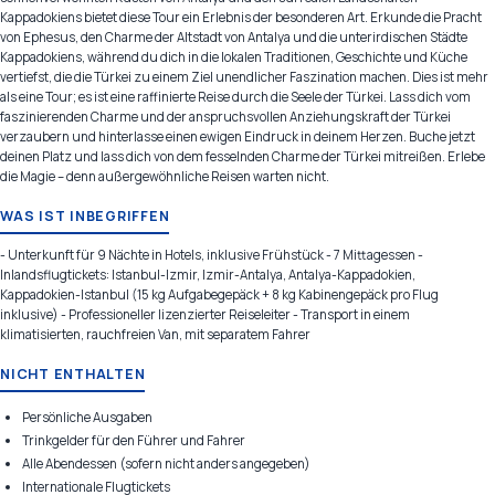
Kappadokiens bietet diese Tour ein Erlebnis der besonderen Art. Erkunde die Pracht
von Ephesus, den Charme der Altstadt von Antalya und die unterirdischen Städte
Kappadokiens, während du dich in die lokalen Traditionen, Geschichte und Küche
vertiefst, die die Türkei zu einem Ziel unendlicher Faszination machen. Dies ist mehr
als eine Tour; es ist eine raffinierte Reise durch die Seele der Türkei. Lass dich vom
faszinierenden Charme und der anspruchsvollen Anziehungskraft der Türkei
verzaubern und hinterlasse einen ewigen Eindruck in deinem Herzen. Buche jetzt
deinen Platz und lass dich von dem fesselnden Charme der Türkei mitreißen. Erlebe
die Magie – denn außergewöhnliche Reisen warten nicht.
WAS IST INBEGRIFFEN
- Unterkunft für 9 Nächte in Hotels, inklusive Frühstück - 7 Mittagessen -
Inlandsflugtickets: Istanbul-Izmir, Izmir-Antalya, Antalya-Kappadokien,
Kappadokien-Istanbul (15 kg Aufgabegepäck + 8 kg Kabinengepäck pro Flug
inklusive) - Professioneller lizenzierter Reiseleiter - Transport in einem
klimatisierten, rauchfreien Van, mit separatem Fahrer
NICHT ENTHALTEN
Persönliche Ausgaben
Trinkgelder für den Führer und Fahrer
Alle Abendessen (sofern nicht anders angegeben)
Internationale Flugtickets