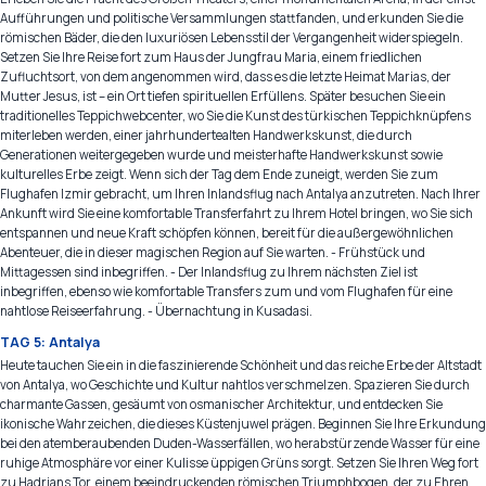
Aufführungen und politische Versammlungen stattfanden, und erkunden Sie die
römischen Bäder, die den luxuriösen Lebensstil der Vergangenheit widerspiegeln.
Setzen Sie Ihre Reise fort zum Haus der Jungfrau Maria, einem friedlichen
Zufluchtsort, von dem angenommen wird, dass es die letzte Heimat Marias, der
Mutter Jesus, ist – ein Ort tiefen spirituellen Erfüllens. Später besuchen Sie ein
traditionelles Teppichwebcenter, wo Sie die Kunst des türkischen Teppichknüpfens
miterleben werden, einer jahrhundertealten Handwerkskunst, die durch
Generationen weitergegeben wurde und meisterhafte Handwerkskunst sowie
kulturelles Erbe zeigt. Wenn sich der Tag dem Ende zuneigt, werden Sie zum
Flughafen Izmir gebracht, um Ihren Inlandsflug nach Antalya anzutreten. Nach Ihrer
Ankunft wird Sie eine komfortable Transferfahrt zu Ihrem Hotel bringen, wo Sie sich
entspannen und neue Kraft schöpfen können, bereit für die außergewöhnlichen
Abenteuer, die in dieser magischen Region auf Sie warten. - Frühstück und
Mittagessen sind inbegriffen. - Der Inlandsflug zu Ihrem nächsten Ziel ist
inbegriffen, ebenso wie komfortable Transfers zum und vom Flughafen für eine
nahtlose Reiseerfahrung. - Übernachtung in Kusadasi.
TAG 5: Antalya
Heute tauchen Sie ein in die faszinierende Schönheit und das reiche Erbe der Altstadt
von Antalya, wo Geschichte und Kultur nahtlos verschmelzen. Spazieren Sie durch
charmante Gassen, gesäumt von osmanischer Architektur, und entdecken Sie
ikonische Wahrzeichen, die dieses Küstenjuwel prägen. Beginnen Sie Ihre Erkundung
bei den atemberaubenden Duden-Wasserfällen, wo herabstürzende Wasser für eine
ruhige Atmosphäre vor einer Kulisse üppigen Grüns sorgt. Setzen Sie Ihren Weg fort
zu Hadrians Tor, einem beeindruckenden römischen Triumphbogen, der zu Ehren