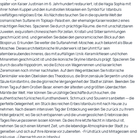
später von Kaiser Justinian im 6. Jahrhundert restauriert, ist die Hagia Sophia mit
ihrer hohen Kuppel und den kunstvollen Mosaiken ein Symbol für Istanbuls
vielfältiges religiöses Erbe. Als Nächstes tauchen Sie in die opulente Welt der
osmanischen Sultane im Topkapi-Palast ein, der ehemalige Kaiserresidenz eines
mächtigen Reiches. Spazieren Sie durch prächtige Räume, die mit unschätzbaren
Juwelen, exquisitem chinesischem Porzellan, Kristall und Silbersammlungen
geschmückt sind, und genießen Sie dabei den panoramicischen Blick auf den
Bosporus. Erkunden Sie weiter die Sultanahmet-Moschee, auch bekannt als Blaue
Moschee. Dieses architektonische Wunderwerk ist berühmt für sein
atemberaubendes Inneres, das mit auffälligen Iznik-Keramikfliesen und hohen
Minaretten geschmückt ist und die ikonische Skyline Istanbuls prägt. Spazieren Sie
durch das alte Hippodrom, wo die Echos von Wagenrennen und kaiserlichen
Zeremonien noch immer nachhallen. Auf dem Weg entdecken Sie historische
Denkmäler wie den Obelisken des Theodosius, die Bronzensäule Serpentin und die
Säule Konstantins, die die glorreiche Vergangenheit der Stadt erzählen. Beenden Sie
Ihren Tag auf dem Großen Basar, einem der ältesten und größten überdachten
Märkte der Welt. Hier können Sie unzählige Geschäfte durchsuchen, die
authentisches türkisches Kunsthandwerk, Schmuck und Souvenirs anbieten — die
perfekte Gelegenheit, ein Stück des reichen Erbes Istanbuls mit nach Hause zu
nehmen. Nach diesem intensiven Tag der Entdeckung werden Sie zurück zu Ihrem
Hotel gebracht, wo Sie sich entspannen und die unvergesslichen Erlebnisse des
Tages Revue passieren lassen können. Da dies Ihre letzte Nacht in Istanbul ist,
nehmen Sie sich einen Moment Zeit, um die lebendige Atmosphäre der Stadt zu
genießen und sich auf Ihre Abreise vorzubereiten. -Frühstück und Mittagessen sind
inklusive. -Übernachtung in Istanbul.