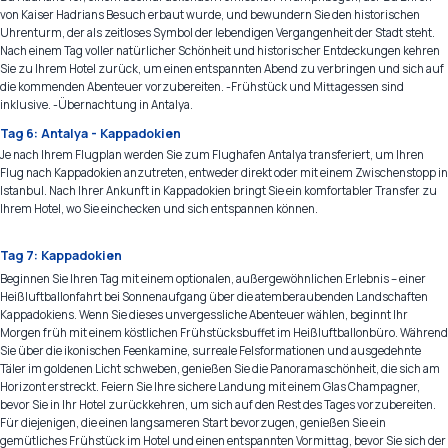
von Kaiser Hadrians Besuch erbaut wurde, und bewundern Sie den historischen
Uhrenturm, der als zeitloses Symbol der lebendigen Vergangenheit der Stadt steht.
Nach einem Tag voller natürlicher Schönheit und historischer Entdeckungen kehren
Sie zu Ihrem Hotel zurück, um einen entspannten Abend zu verbringen und sich auf
die kommenden Abenteuer vorzubereiten. -Frühstück und Mittagessen sind
inklusive. -Übernachtung in Antalya.
Tag 6: Antalya - Kappadokien
Je nach Ihrem Flugplan werden Sie zum Flughafen Antalya transferiert, um Ihren
Flug nach Kappadokien anzutreten, entweder direkt oder mit einem Zwischenstopp in
Istanbul. Nach Ihrer Ankunft in Kappadokien bringt Sie ein komfortabler Transfer zu
Ihrem Hotel, wo Sie einchecken und sich entspannen können.
Tag 7: Kappadokien
Beginnen Sie Ihren Tag mit einem optionalen, außergewöhnlichen Erlebnis – einer
Heißluftballonfahrt bei Sonnenaufgang über die atemberaubenden Landschaften
Kappadokiens. Wenn Sie dieses unvergessliche Abenteuer wählen, beginnt Ihr
Morgen früh mit einem köstlichen Frühstücksbuffet im Heißluftballonbüro. Während
Sie über die ikonischen Feenkamine, surreale Felsformationen und ausgedehnte
Täler im goldenen Licht schweben, genießen Sie die Panoramaschönheit, die sich am
Horizont erstreckt. Feiern Sie Ihre sichere Landung mit einem Glas Champagner,
bevor Sie in Ihr Hotel zurückkehren, um sich auf den Rest des Tages vorzubereiten.
Für diejenigen, die einen langsameren Start bevorzugen, genießen Sie ein
gemütliches Frühstück im Hotel und einen entspannten Vormittag, bevor Sie sich der