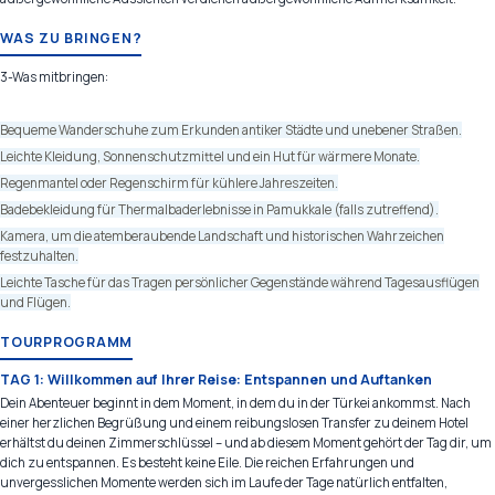
WAS ZU BRINGEN?
3-Was mitbringen:
Bequeme Wanderschuhe zum Erkunden antiker Städte und unebener Straßen.
Leichte Kleidung, Sonnenschutzmittel und ein Hut für wärmere Monate.
Regenmantel oder Regenschirm für kühlere Jahreszeiten.
Badebekleidung für Thermalbaderlebnisse in Pamukkale (falls zutreffend).
Kamera, um die atemberaubende Landschaft und historischen Wahrzeichen
festzuhalten.
Leichte Tasche für das Tragen persönlicher Gegenstände während Tagesausflügen
und Flügen.
TOURPROGRAMM
TAG 1: Willkommen auf Ihrer Reise: Entspannen und Auftanken
Dein Abenteuer beginnt in dem Moment, in dem du in der Türkei ankommst. Nach
einer herzlichen Begrüßung und einem reibungslosen Transfer zu deinem Hotel
erhältst du deinen Zimmerschlüssel – und ab diesem Moment gehört der Tag dir, um
dich zu entspannen. Es besteht keine Eile. Die reichen Erfahrungen und
unvergesslichen Momente werden sich im Laufe der Tage natürlich entfalten,