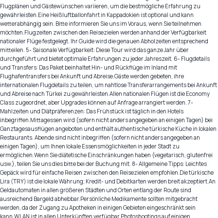
Flugplänen und Gästewünschen variieren, um die bestmögliche Erfahrung zu
gewährleisten.Eine Heißluftballonfahrt in Kappadokien ist optional und kann
wetterabhängig sein. Bitte informieren Sie uns im Voraus, wenn Sie teilnehmen
möchten.Flugzeiten zwischen den Reisezielen werden anhand der Verfügbarkeit
nationaler Flüge festgelegt. Ihr Guide wird die genauen Abholzeiten entsprechend
mitteilen. 5- Saisonale Verfügbarkeit: Diese Tour wird das ganze Jahr über
durchgeführt und bietet optimale Erfahrungen zu jeder Jahreszeit. 6- Flugdetails
und Transfers: Das Paket beinhaltet Hin- und Rückflüge im Inland mit
Flughafentransfers bei Ankunft und Abreise.Gäste werden gebeten, ihre
internationalen Flugdetails zu teilen, um nahtlose Transferarrangements bei Ankunft
und Abreise nach Türkei zu gewährleisten.Allen nationalen Flügen ist die Economy
Class zugeordnet, aber Upgrades können auf Anfrage arrangiert werden. 7-
Mahlzeiten und Diätpräferenzen: Das Frühstück ist täglich in den Hotels
inbegriffen.Mittagessen wird (sofern nicht anders angegeben an einigen Tagen) bei
Ganztagesausflügen angeboten und enthält authentische türkische Küche in lokalen
Restaurants. Abende sind nicht inbegriffen (sofern nicht anders angegeben an
einigen Tagen), um Ihnen lokale Essensmöglichkeiten in jeder Stadt zu
ermöglichen.Wenn Sie diätetische Einschränkungen haben (vegetarisch, glutenfrei
usw.), teilen Sie uns dies bitte bei der Buchung mit. 8- Allgemeine Tipps: Leichtes
Gepäck wird für einfache Reisen zwischen den Reisezielen empfohlen.Die türkische
Lira (TRY) ist die lokale Währung; Kredit- und Debitkarten werden breit akzeptiert.An
Geldautomaten in allen größeren Städten und Orten entlang der Route sind
ausreichend Bargeld abhebbar.Persönliche Medikamente sollten mitgebracht
werden, da der Zugang zu Apotheken in einigen Gebieten eingeschränkt sein
kann.WLAN ist in allen Unterkünften verfügbar.Photoshootings auf einigen