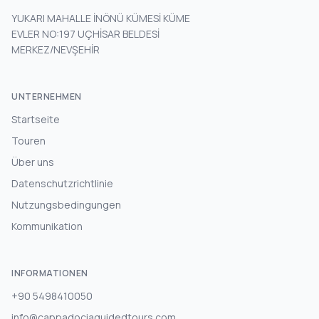
YUKARI MAHALLE İNÖNÜ KÜMESİ KÜME
EVLER NO:197 UÇHİSAR BELDESİ
MERKEZ/NEVŞEHİR
UNTERNEHMEN
Startseite
Touren
Über uns
Datenschutzrichtlinie
Nutzungsbedingungen
Kommunikation
INFORMATIONEN
+90 5498410050
info@cappadociaguidedtours.com