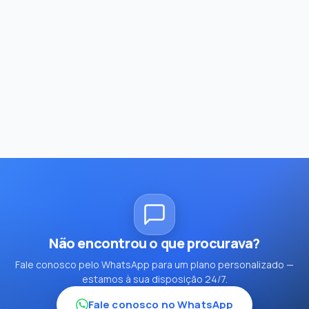
Não encontrou o que procurava?
Fale conosco pelo WhatsApp para um plano personalizado —
estamos à sua disposição 24/7.
Fale conosco no WhatsApp