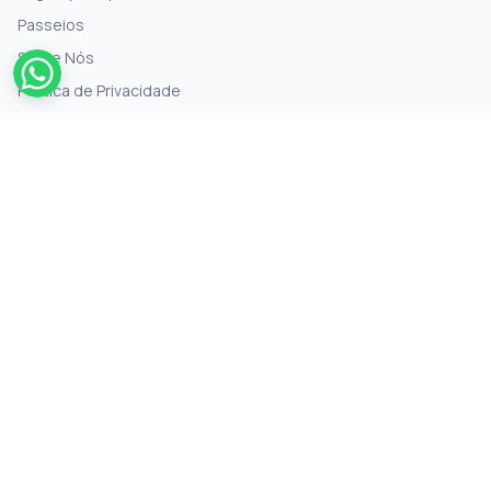
Passeios
Sobre Nós
Política de Privacidade
Termos de Uso
Contato
INFORMAÇÕES
+90 5498410050
info@cappadociaguidedtours.com
SUBSCREVER A NEWSLETTER
Se inscrever
MÍDIA SOCIAL