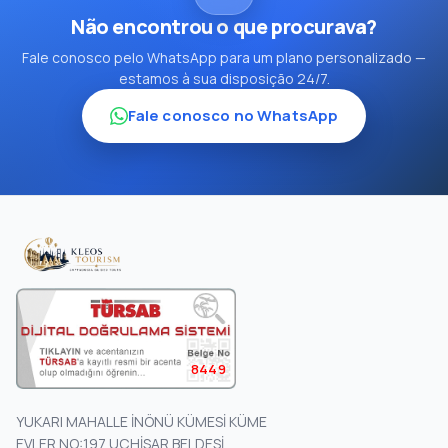
Não encontrou o que procurava?
Fale conosco pelo WhatsApp para um plano personalizado —
estamos à sua disposição 24/7.
Fale conosco no WhatsApp
8449
YUKARI MAHALLE İNÖNÜ KÜMESİ KÜME
EVLER NO:197 UÇHİSAR BELDESİ