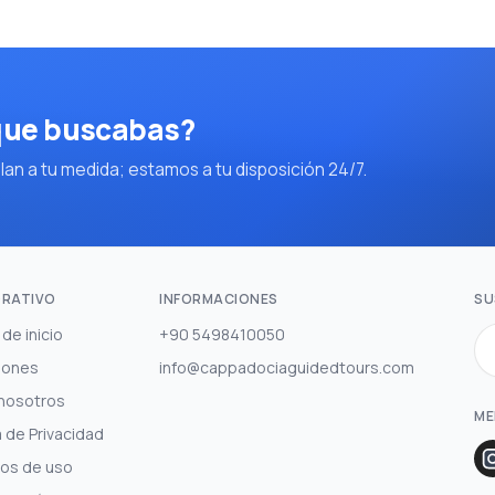
 que buscabas?
an a tu medida; estamos a tu disposición 24/7.
RATIVO
INFORMACIONES
SU
de inicio
+90 5498410050
iones
info@cappadociaguidedtours.com
nosotros
ME
a de Privacidad
os de uso