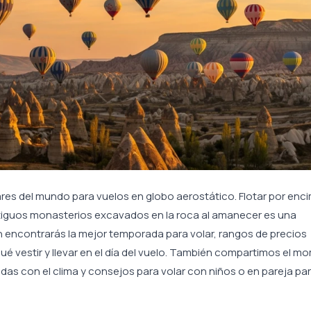
es del mundo para vuelos en globo aerostático. Flotar por enc
ntiguos monasterios excavados en la roca al amanecer es una
ón encontrarás la mejor temporada para volar, rangos de precios
qué vestir y llevar en el día del vuelo. También compartimos el 
adas con el clima y consejos para volar con niños o en pareja pa