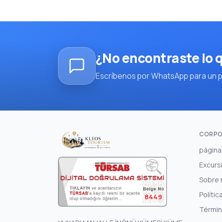
¿No encontraste lo
Escríbenos por WhatsApp para un pl
CORPO
página 
Excurs
Sobre 
Polític
8449
Términ