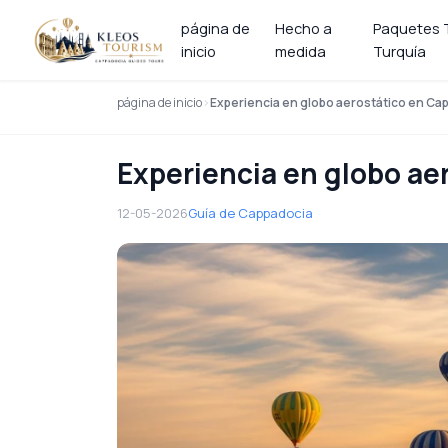
página de
Hecho a
Paquetes T
inicio
medida
Turquía
página de inicio
Experiencia en globo aerostático en Ca
Experiencia en globo ae
12-05-2026
Guía de Cappadocia